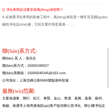
Q 凈化車間必須要安裝風(fēng)淋室嗎？
A 在無塵凈化車間的裝修工程中，風(fēng)淋室是一種常見且關(guān)
鍵的凈化設(shè)備，它的主要作用是通過···......
聯(lián)系方式:
聯(lián) 系 人：張先生
聯(lián)系方式：15000180527
聯(lián)系郵箱：15000546345@163.com
公司地址：上海沈磚公路5666號臨港科技城
服務(wù)范圍:
主要為浦東、閔行、松江、奉賢、金山、青浦、嘉興、嘉善、蘇州、
無錫、南通等上海周邊地區(qū)客戶提供辦公室凈化、辦公樓凈化設