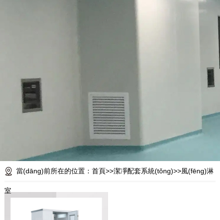
當(dāng)前所在的位置：
首頁
>>
潔凈配套系統(tǒng)
>>
風(fēng)淋
室