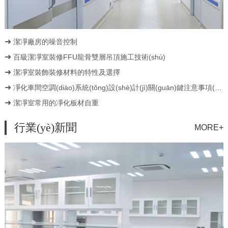
潔凈廠房的噪音控制
百級潔凈室裝修FFU龍骨雙層吊頂施工技術(shù)
潔凈室裝飾裝修材料的特性及選擇
凈化車間空調(diào)系統(tǒng)設(shè)計(jì)關(guān)鍵注意事項(xiàng)
潔凈室常用的凈化板材自重
行業(yè)新聞
MORE+