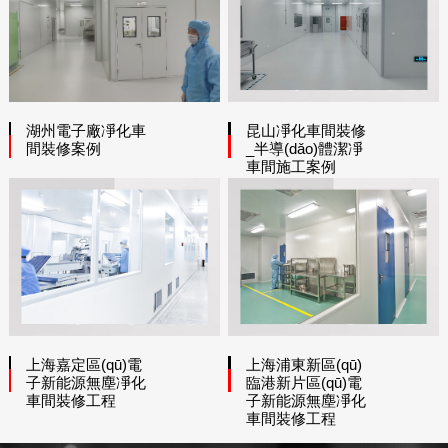
湖州電子廠凈化車
昆山凈化車間裝修
間裝修案例
_半導(dǎo)體潔凈
車間施工案例
上海嘉定區(qū)電
上海浦東新區(qū)
子新能源無塵凈化
臨港新片區(qū)電
車間裝修工程
子新能源無塵凈化
車間裝修工程