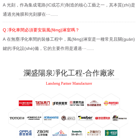
A 光刻，作為集成電路(IC或芯片)制造的核心工藝之一，其本質(zhì)是
通過光掩膜和光刻膠在···......
Q 凈化車間必須要安裝風(fēng)淋室嗎？
A 在無塵凈化車間的裝修工程中，風(fēng)淋室是一種常見且關(guān)
鍵的凈化設(shè)備，它的主要作用是通過···......
瀾盛陽泉凈化工程-合作廠家
Lansheng Partner Manufacturer