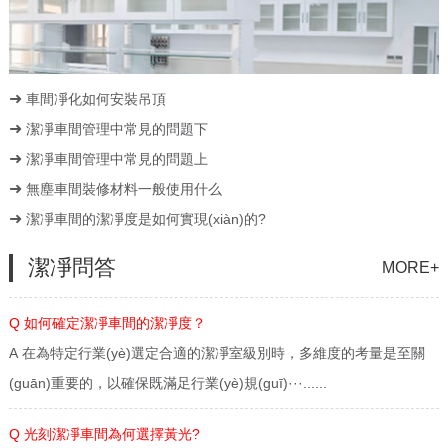
車間凈化如何安裝吊頂
潔凈車間管理中常見的問題下
潔凈車間管理中常見的問題上
無塵車間裝修材料一般使用什么
潔凈車間的潔凈度是如何實現(xiàn)的?
潔凈問答
MORE+
Q 如何確定潔凈車間的潔凈度？
A 在為特定行業(yè)選定合適的潔凈室級別時，多維度的考量是至關
(guān)重要的，以確保既滿足行業(yè)規(guī)···......
Q 光刻潔凈車間為何選擇黃光?