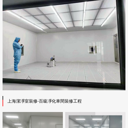
上海潔凈室裝修-百級凈化車間裝修工程