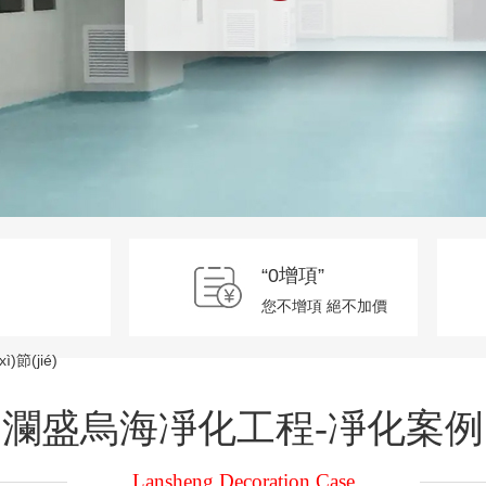
“0增項”
您不增項 絕不加價
)節(jié)
瀾盛烏海凈化工程-凈化案例
Lansheng Decoration Case