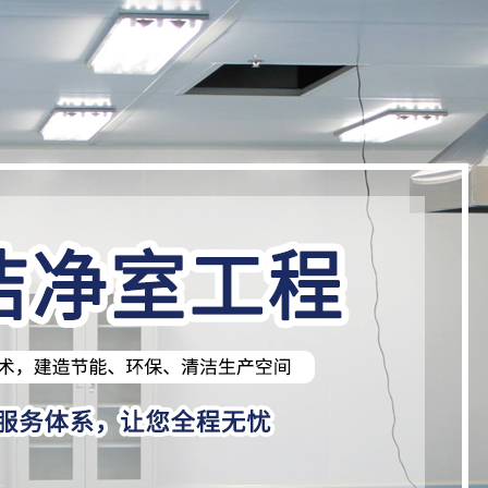
ī)藥無塵室
車間工程
yè)潔凈廠房設(shè)計
凈車間
化妝品潔凈車間
10萬級凈化車間工程
風(fēng)淋室
電子工業(yè)潔凈廠房設(shè
食品廠潔凈車間
查看更多
查看更多
 G···
規(guī)范 G···
臺
工業(yè)潔凈廠房設(shè)
查看更多
查看更多
范 G···