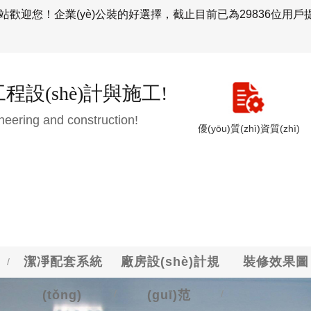
wǎng)站歡迎您！企業(yè)公裝的好選擇，截止目前已為29836位
程設(shè)計與施工!
ineering and construction!
優(yōu)質(zhì)資質(zhì)
潔凈配套系統
廠房設(shè)計規
裝修效果圖
/
(tǒng)
/
(guī)范
/