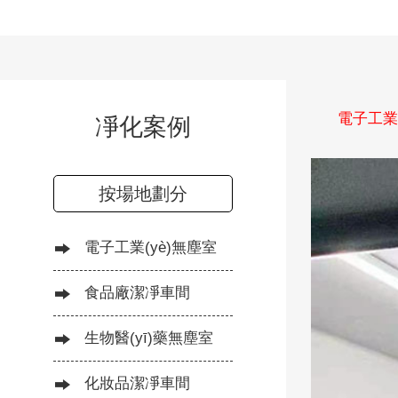
電子工業(
凈化案例
按場地劃分
電子工業(yè)無塵室
食品廠潔凈車間
生物醫(yī)藥無塵室
化妝品潔凈車間