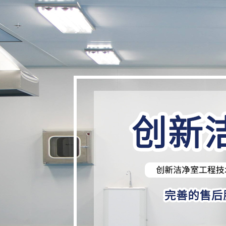
食品廠潔凈車間
千級凈化車間工程
潔凈門
潔凈廠房設(shè)計規(guī)范
生物醫(yī)藥無塵室
設(shè)計理念
行業(yè)新聞
聯(lián)系我們
生物醫(y
萬級凈化
潔凈窗
電子工業(
實驗室潔
查看更多
潔凈問答
人才招聘
GB500···
規(guī)范
GB
查看更多
查看更多
傳遞窗
食品工業(yè)潔凈用房建筑技術
查看更多
超凈工作
醫(yī)藥
(shù)規(guī)范···
計規(guī)