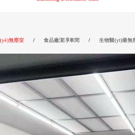
yè)無塵室
/
食品廠潔凈車間
/
生物醫(yī)藥無