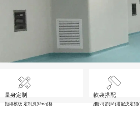
量身定制
軟裝搭配
拒絕模板 定制風(fēng)格
細(xì)節(jié)搭配決定細(xì