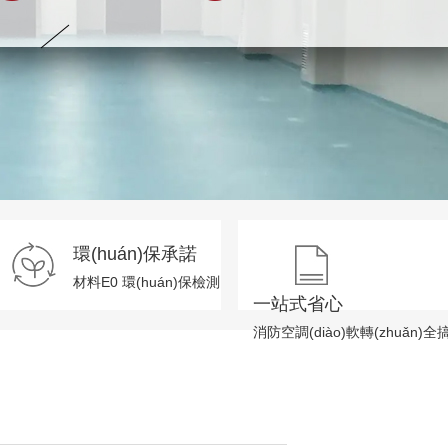
環(huán)保承諾
材料E0 環(huán)保檢測
一站式省心
消防空調(diào)軟轉(zhuǎn)全