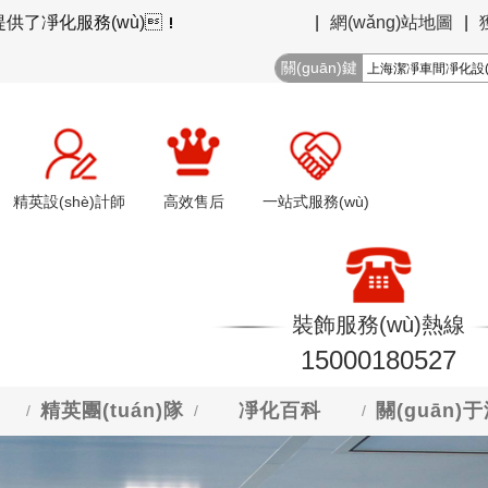
用戶提供了凈化服務(wù)！
|
網(wǎng)站地圖
|
關(guān)鍵
詞搜索
精英設(shè)計師
高效售后
一站式服務(wù)
裝飾服務(wù)熱線
15000180527
精英團(tuán)隊
凈化百科
關(guān)
/
/
/