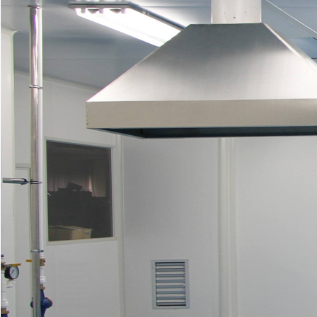
電子工業(yè)無塵室
百級凈化車間工程
凈化板
潔凈廠房設(shè)計規(guī)范
電子工業(yè)無塵室
設(shè)計團(tuán)隊
凈化百科
關(guān)于我們
關(guān)于瀾
凈化工程案例
潔凈車間類別
潔凈配套系統
精英團(tuán)
廠房設(shè)
裝修效果圖
凈化百科
GB500···
計規(guī)范
(tǒng)
隊
盛
Lansheng
Lansheng
Lansheng
Lansheng
實驗室潔凈車間
30萬級凈化車間工程
貨淋
潔凈室施工及驗收規(guī)范 
化妝品潔凈車間
Lansheng
Lansheng
Lansheng
Lansheng
···