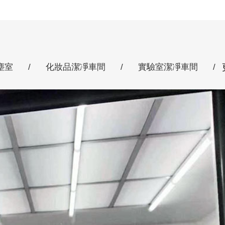
塵室
/
化妝品潔凈車間
/
實驗室潔凈車間
/