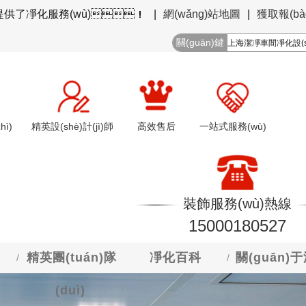
位用戶提供了凈化服務(wù)！
|
網(wǎng)站地圖
|
獲取報(bào
關(guān)鍵
詞搜索
hì)
精英設(shè)計(jì)師
高效售后
一站式服務(wù)
裝飾服務(wù)熱線
15000180527
精英團(tuán)隊
凈化百科
關(guān)
/
/
(duì)
/