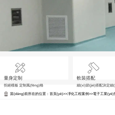
量身定制
軟裝搭配
拒絕模板 定制風(fēng)格
細(xì)節(jié)搭配決定細(xì
當(dāng)前所在的位置：
首頁(yè)
>>
凈化工程案例
>>
電子工業(yè)