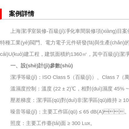
案例詳情
上海潔凈室裝修-百級(jí)凈化車間裝修項(xiàng)目案例簡
特種工業(yè)閥門、電力電子元件研發(fā)與生產(chǎn)
cái)U(kuò)建工程，建筑面積約1360㎡，其中百級(
一、設(shè)計(jì)參數(shù)
潔凈等級(jí)：ISO Class 5（百級(jí)）、Class 7（萬
溫濕度控制：溫度 (22 ± 2)℃，相對(duì)濕度 45% ~ 5
壓差梯度：潔凈區(qū)對(duì)非潔凈區(qū)維持 ≥ 10 P
噪音等級(jí)：主要工作區(qū) ≤ 65 dB(A)
照度：主要工作臺(tái)面 ≥ 300 Lux。