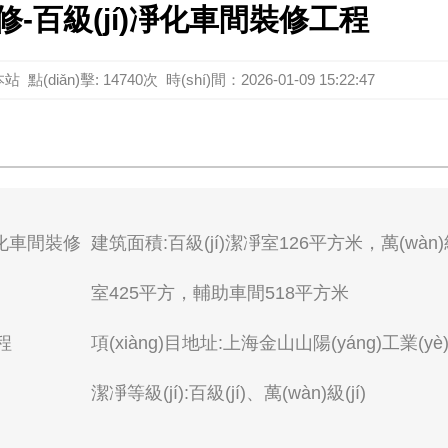
-百級(jí)凈化車間裝修工程
diǎn)擊: 14740次 時(shí)間：2026-01-09 15:22:47
凈化車間裝修
建筑面積:
百級(jí)潔凈室126平方米，萬(wàn)級
室425平方，輔助車間518平方米
程
項(xiàng)目地址:
上海金山山陽(yáng)工業(yè)
潔凈等級(jí):
百級(jí)、萬(wàn)級(jí)