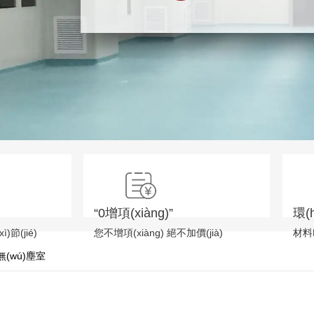
“0增項(xiàng)”
環(
)節(jié)
您不增項(xiàng) 絕不加價(jià)
材料E
無(wú)塵室